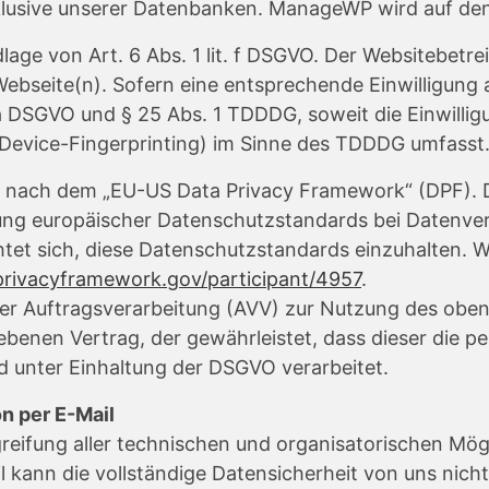
inklusive unserer Datenbanken. ManageWP wird auf de
e von Art. 6 Abs. 1 lit. f DSGVO. Der Websitebetrei
Webseite(n). Sofern eine entsprechende Einwilligung 
t. a DSGVO und § 25 Abs. 1 TDDDG, soweit die Einwill
Device-Fingerprinting) im Sinne des TDDDG umfasst. Di
ng nach dem „EU-US Data Privacy Framework“ (DPF).
ung europäischer Datenschutzstandards bei Datenver
tet sich, diese Datenschutzstandards einzuhalten. W
privacyframework.gov/participant/4957
.
ber Auftragsverarbeitung (AVV) zur Nutzung des oben
iebenen Vertrag, der gewährleistet, dass dieser die
 unter Einhaltung der DSGVO verarbeitet.
n per E-Mail
fung aller technischen und organisatorischen Möglic
 kann die vollständige Datensicherheit von uns nich